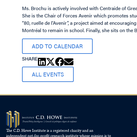
Ms. Brochu is actively involved with Centraide of Gr
She is the Chair of Forces Avenir which promotes stu
“80, ruelle de l’Avenir”, a project aimed at encourag
Montréal to remain in school. Finally, she sits on th
ADD TO CALENDAR
SHARE
ALL EVENTS
The C.D. Howe Institute is a registered charity and an
independent not-for-profit research institute whose mission is to