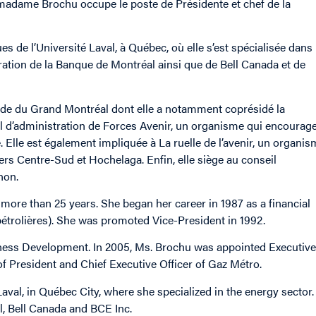
madame Brochu occupe le poste de Présidente et chef de la
e l’Université Laval, à Québec, où elle s’est spécialisée dans 
ration de la Banque de Montréal ainsi que de Bell Canada et de
de du Grand Montréal dont elle a notamment coprésidé la
l d’administration de Forces Avenir, un organisme qui encourag
Elle est également impliquée à La ruelle de l’avenir, un organis
iers Centre-Sud et Hochelaga. Enfin, elle siège au conseil
non.
 more than 25 years. She began her career in 1987 as a financial
pétrolières). She was promoted Vice-President in 1992.
siness Development. In 2005, Ms. Brochu was appointed Executive
of President and Chief Executive Officer of Gaz Métro.
al, in Québec City, where she specialized in the energy sector.
l, Bell Canada and BCE Inc.