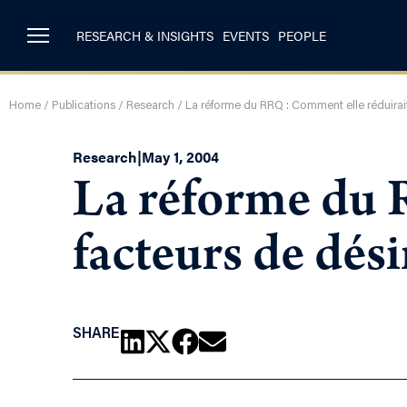
RESEARCH & INSIGHTS
EVENTS
PEOPLE
Home
/
Publications
/
Research
/
La réforme du RRQ : Comment elle réduirait 
Research
|
May 1, 2004
La réforme du 
facteurs de dési
SHARE