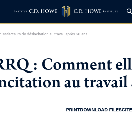
les facteurs de désincitation au travail après 60 ans
RRQ : Comment elle 
ncitation au travail
PRINT
DOWNLOAD FILES
CITE