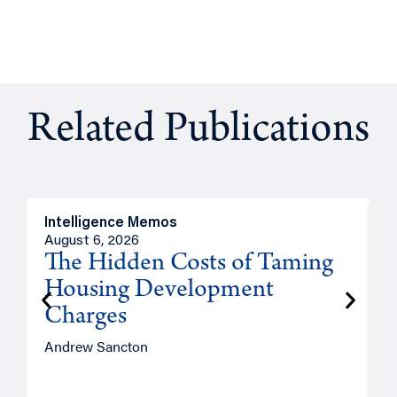
Related Publications
Intelligence Memos
R
August 6, 2026
A
The Hidden Costs of Taming
Housing Development
Charges
Andrew Sancton
J