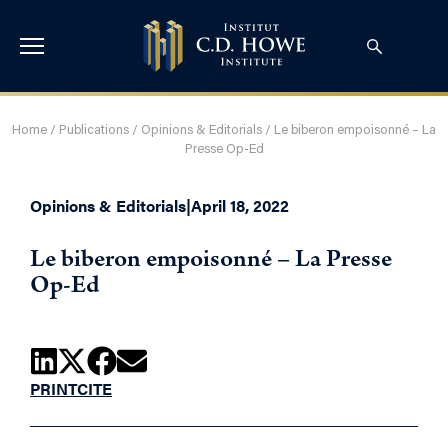
Home
/
Publications
/
Opinions & Editorials
/
Le biberon empoisonné – La
Presse Op-Ed
Opinions & Editorials
|
April 18, 2022
Le biberon empoisonné – La Presse
Op-Ed
PRINT
CITE