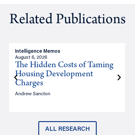
Related Publications
Intelligence Memos
R
August 6, 2026
A
The Hidden Costs of Taming
Housing Development
Charges
Andrew Sancton
J
ALL RESEARCH