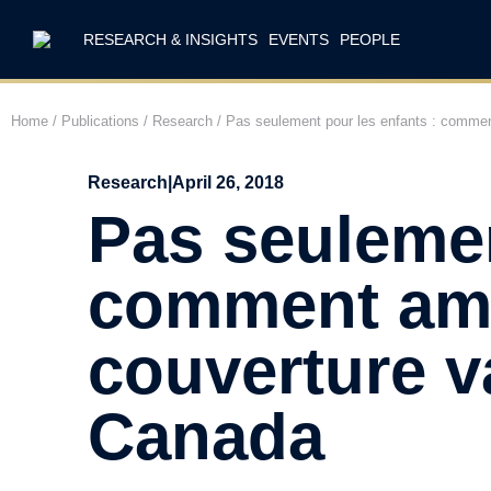
RESEARCH & INSIGHTS
EVENTS
PEOPLE
Home
/
Publications
/
Research
/
Pas seulement pour les enfants : comment
Research
|
April 26, 2018
Pas seulemen
comment amél
couverture v
Canada