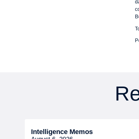
d
c
B
T
P
Re
Intelligence Memos
August 6, 2026