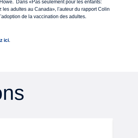
. Howe. Dans «Pas seulement pour les enfants:
z les adultes au Canada», l'auteur du rapport Colin
adoption de la vaccination des adultes.
z ici
.
ons
Rese
August