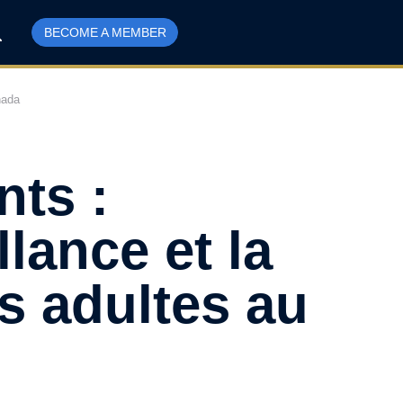
BECOME A MEMBER
nada
nts :
lance et la
s adultes au