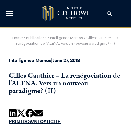
Home
/
Publications
/
Intelligence Memos
/
Gilles Gauthier – La
renégociation de l’ALENA. Vers un nouveau paradigme? (II)
Intelligence Memos
|
June 27, 2018
Gilles Gauthier – La renégociation de
l’ALENA. Vers un nouveau
paradigme? (II)
PRINT
DOWNLOAD
CITE