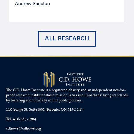
Andrew Sancton
J
ALL RESEARCH
The C.D. Howe Institute is a registered charity and an independent not-for-
profit research institute whose mission is to raise
Canadians’
living standards
by fostering economically sound public policies.
110 Yonge St, Suite 800, Toronto, ON M5C 1T4
Tel: 416-865-1904
cdhowe@cdhowe.org