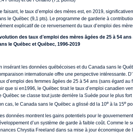
e faisant, le taux d’emploi des mères est, en 2019, significat
ans le Québec (9,1 pts). Le programme de garderie à contribution
lément explicatif de ce renversement du taux d’emploi des mèr
volution des taux d’emploi des mères âgées de 25 à 54 ans
ans le Québec et Québec, 1996-2019
mage
n insérant les données québécoises et du Canada sans le Québ
omparaison internationale offre une perspective intéressante. D
aux d’emploi des femmes âgées de 25 à 54 ans (sans égard au fai
oir que si en1996, le Québec tirait le taux d’emploi canadien vers 
e Québec se classe tout juste derrière la Suède pour le plus fo
e
e
on cas, le Canada sans le Québec a glissé dd la 10
à la 15
pos
es données montrent les gains potentiels pour le gouvernement
éveloppement d’un système de garde à faible coût. Comme le soul
inances Chrystia Freeland dans sa
mise à jour économique
de 