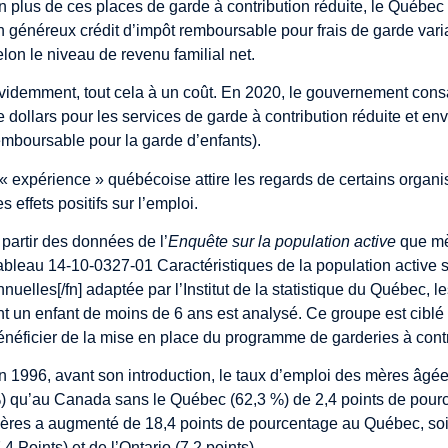
n plus de ces places de garde à contribution réduite, le Québe
n généreux crédit d’impôt remboursable pour frais de garde vari
elon le niveau de revenu familial net.
videmment, tout cela à un coût. En 2020, le gouvernement consacr
e dollars pour les services de garde à contribution réduite et env
emboursable pour la garde d’enfants).
’« expérience » québécoise attire les regards de certains or
s effets positifs sur l’emploi.
 partir des données de l’
Enquête sur la population active
que mè
ableau 14-10-0327-01 Caractéristiques de la population active s
nnuelles[/fn] adaptée par l’Institut de la statistique du Québec,
nt un enfant de moins de 6 ans est analysé. Ce groupe est ciblé ca
énéficier de la mise en place du programme de garderies à cont
n 1996, avant son introduction, le taux d’emploi des mères âgée
) qu’au Canada sans le Québec (62,3 %) de 2,4 points de pourc
ères a augmenté de 18,4 points de pourcentage au Québec, soi
7,4 Points) et de l’Ontario (7,2 points)