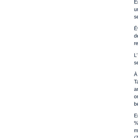
E
u
s
É
d
r
L
se
À
T
a
o
b
E
%
m
(