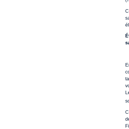
C
s
é
É
s
I
E
c
t
v
L
s
C
d
F