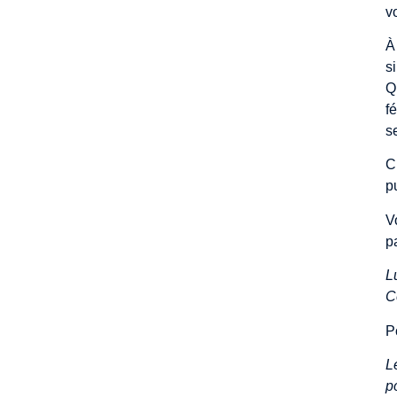
v
À
s
Q
f
s
C
p
V
p
L
C
P
L
p