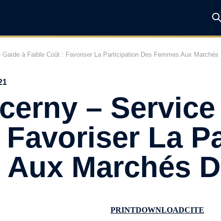
 Garde à Faible Coût : Favoriser La Participation Des Femmes Aux Marchés 
21
cerny – Service
 Favoriser La Pa
Aux Marchés Du
PRINT
DOWNLOAD
CITE