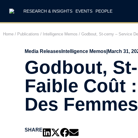
RESEARCH & INSIGHTS
EVENTS
PEOPLE
Home
/
Publications
/
Intelligence Memos
/
Godbout, St-cerny – Service De
Media Releases
Intelligence Memos
|
March 31, 20
Godbout, St-
Faible Coût :
Des Femmes 
SHARE