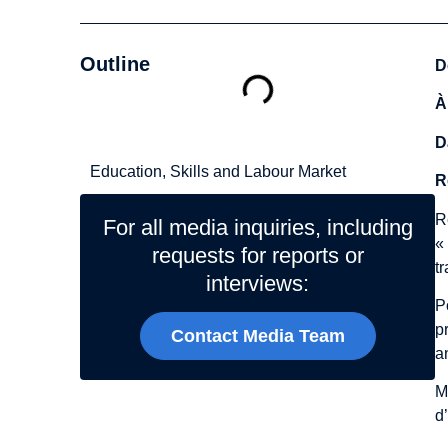
Outline
D
À
Related Topics
D
Education, Skills and Labour Market
R
R
For all media inquiries, including
«
requests for reports or
t
interviews:
P
p
Contact Media Team
a
M
d