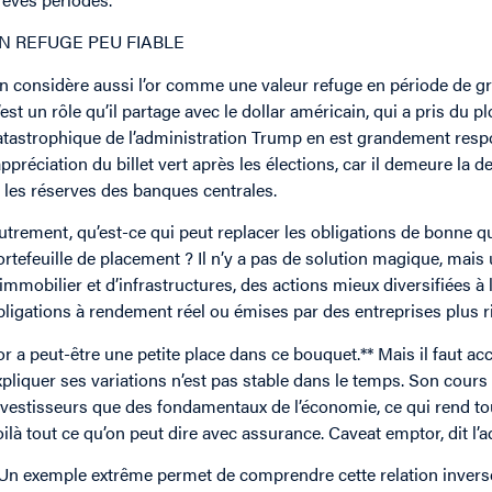
N REFUGE PEU FIABLE
n considère aussi l’or comme une valeur refuge en période de gran
’est un rôle qu’il partage avec le dollar américain, qui a pris du p
atastrophique de l’administration Trump en est grandement respo
’appréciation du billet vert après les élections, car il demeure la
t les réserves des banques centrales.
utrement, qu’est-ce qui peut replacer les obligations de bonne qua
ortefeuille de placement ? Il n’y a pas de solution magique, mais
’immobilier et d’infrastructures, des actions mieux diversifiées à l
bligations à rendement réel ou émises par des entreprises plus r
’or a peut-être une petite place dans ce bouquet.** Mais il faut ac
xpliquer ses variations n’est pas stable dans le temps. Son cou
nvestisseurs que des fondamentaux de l’économie, ce qui rend tou
oilà tout ce qu’on peut dire avec assurance. Caveat emptor, dit l’ada
 Un exemple extrême permet de comprendre cette relation inverse