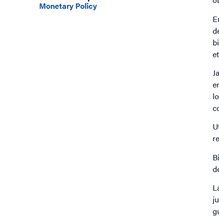
Monetary Policy
E
d
b
e
J
e
l
c
U
r
B
d
L
j
g