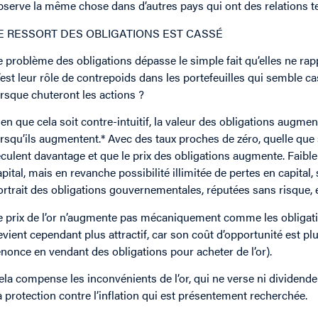
bserve la même chose dans d’autres pays qui ont des relations t
E RESSORT DES OBLIGATIONS EST CASSÉ
e problème des obligations dépasse le simple fait qu’elles ne rap
’est leur rôle de contrepoids dans les portefeuilles qui semble c
orsque chuteront les actions ?
ien que cela soit contre-intuitif, la valeur des obligations augmen
orsqu’ils augmentent.* Avec des taux proches de zéro, quelle que so
eculent davantage et que le prix des obligations augmente. Faible
apital, mais en revanche possibilité illimitée de pertes en capital,
ortrait des obligations gouvernementales, réputées sans risque, e
e prix de l’or n’augmente pas mécaniquement comme les obligation
evient cependant plus attractif, car son coût d’opportunité est pl
enonce en vendant des obligations pour acheter de l’or).
ela compense les inconvénients de l’or, qui ne verse ni dividende 
a protection contre l’inflation qui est présentement recherchée.