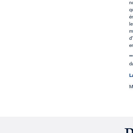
n
q
é
l
m
d
en
*
d
L
M