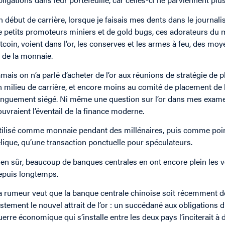
n début de carrière, lorsque je faisais mes dents dans le journa
e petits promoteurs miniers et de gold bugs, ces adorateurs du m
itcoin, voient dans l’or, les conserves et les armes à feu, des moy
t de la monnaie.
amais on n’a parlé d’acheter de l’or aux réunions de stratégie de p
n milieu de carrière, et encore moins au comité de placement de l
onguement siégé. Ni même une question sur l’or dans mes examen
ouvraient l’éventail de la finance moderne.
tilisé comme monnaie pendant des millénaires, puis comme point 
elique, qu’une transaction ponctuelle pour spéculateurs.
ien sûr, beaucoup de banques centrales en ont encore plein les 
epuis longtemps.
a rumeur veut que la banque centrale chinoise soit récemment dev
ustement le nouvel attrait de l’or : un succédané aux obligations 
uerre économique qui s’installe entre les deux pays l’inciterait 