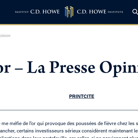
pinion
or – La Presse Opi
PRINT
CITE
e me méfie de l’or qui provoque des poussées de fièvre chez les s
lancher, certains investisseurs sérieux considèrent maintenant l
bligations dans leur portefeuille, car celles-ci ne parviennent plus