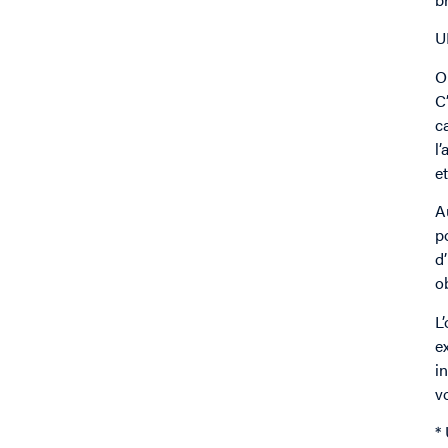
U
O
C
c
l
e
A
p
d
o
L
e
i
v
*