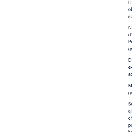
H
o
s
N
d
P
g
D
e
a
M
g
S
a
c
p
b