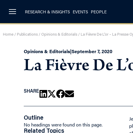
RESEARCH & INSIGHTS
EVENTS
PEOPLE
Home
/
Publications
/
Opinions & Editorials
/
La Fièvre De L’or – La Presse O
Opinions & Editorials
|
September 7, 2020
La Fièvre De L’
SHARE
Outline
J
No headings were found on this page.
p
Related Topics
o