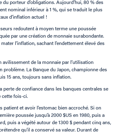
se du porteur d’obligations. Aujourd’hui, 80 % des
nominal inférieur à 1 %, qui se traduit le plus
aux d’inflation actuel !
tisseurs redoutent à moyen terme une poussée
voquée par une création de monnaie surabondante.
mater l’inflation, sachant l’endettement élevé des
avilissement de la monnaie par l’utilisation
ne un problème. La Banque du Japon, championne des
is 15 ans, toujours sans inflation.
 la perte de confiance dans les banques centrales se
ette fois-ci.
très patient et avoir l’estomac bien accroché. Si on
e première poussée jusqu’à 2000 $US en 1980, puis a
ard, puis a végété autour de 1300 $ pendant cinq ans,
 prétendre qu’il a conservé sa valeur. Durant de