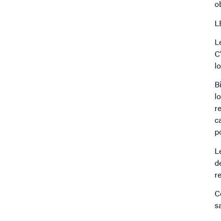
o
L
L
C
l
B
l
r
c
p
L
d
r
C
s