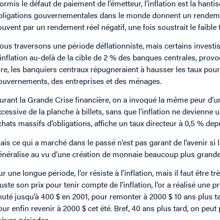
ormis le défaut de paiement de l’émetteur, l’inflation est la hanti
bligations gouvernementales dans le monde donnent un rendement 
ouvent par un rendement réel négatif, une fois soustrait le faible t
ous traversons une période déflationniste, mais certains inves
’inflation au-delà de la cible de 2 % des banques centrales, pro
ire, les banquiers centraux répugneraient à hausser les taux pour 
ouvernements, des entreprises et des ménages.
urant la Grande Crise financière, on a invoqué la même peur d’un 
xcessive de la planche à billets, sans que l’inflation ne devien
chats massifs d’obligations, affiche un taux directeur à 0,5 % depu
ais ce qui a marché dans le passé n’est pas garant de l’avenir si
énéralise au vu d’une création de monnaie beaucoup plus grande c
ur une longue période, l’or résiste à l’inflation, mais il faut être 
juste son prix pour tenir compte de l’inflation, l’or a réalisé un
huté jusqu’à 400 $ en 2001, pour remonter à 2000 $ 10 ans plus t
our enfin revenir à 2000 $ cet été. Bref, 40 ans plus tard, on peut
rèves périodes.