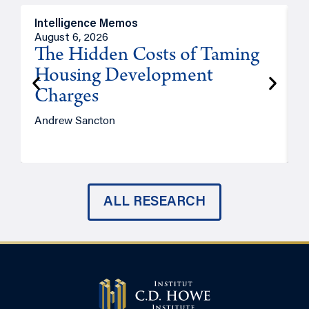
Intelligence Memos
R
August 6, 2026
A
The Hidden Costs of Taming
Housing Development
Charges
Andrew Sancton
J
ALL RESEARCH