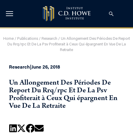
Home
/
Publications
/
Research
/
Un Allongement Des Périodes De Report
Du Rrq/rpc Et De La Psv Profiterait à Ceux Qui épargnent En Vue De La
Retraite
Research
|
June 26, 2018
Un Allongement Des Périodes De
Report Du Rrq/rpc Et De La Psv
Profiterait à Ceux Qui épargnent En
Vue De La Retraite