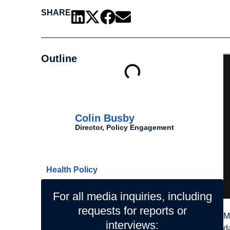
SHARE
Outline
Authors
Colin Busby
Director, Policy Engagement
Related Topics
Health Policy
For all media inquiries, including
requests for reports or
M
interviews:
d