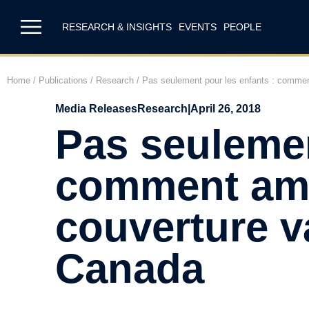
RESEARCH & INSIGHTS
EVENTS
PEOPLE
Home
/
Publications
/
Research
/
Pas seulement pour les enfants : comment
Media Releases
Research
|
April 26, 2018
Pas seulemen
comment amél
couverture v
Canada