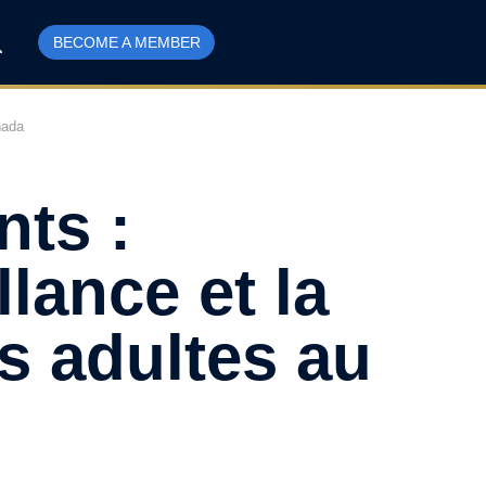
BECOME A MEMBER
nada
nts :
lance et la
s adultes au