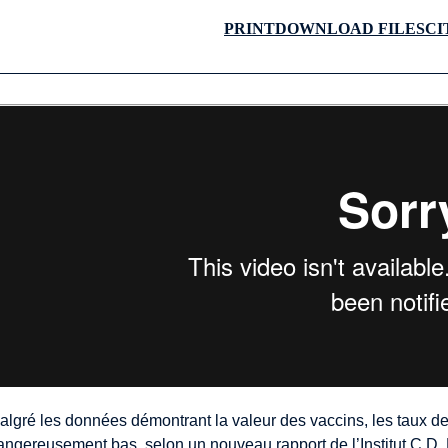
PRINT
DOWNLOAD FILES
CI
algré les données démontrant la valeur des vaccins, les taux d
angereusement bas, selon un nouveau rapport de l’Institut C.D