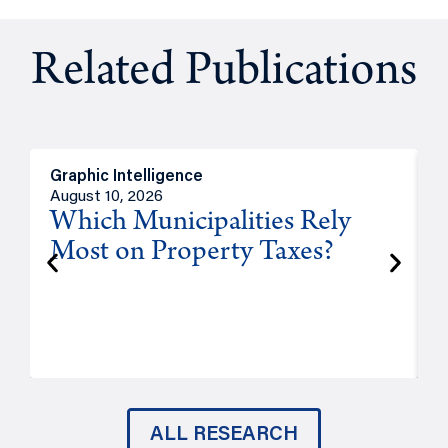
Related Publications
Graphic Intelligence
O
August 10, 2026
A
Which Municipalities Rely
Most on Property Taxes?
P
ALL RESEARCH