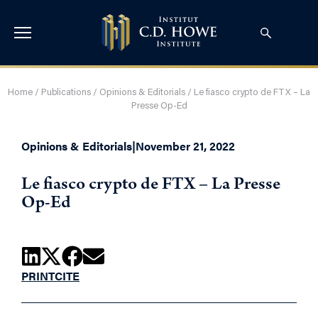
Home
/
Publications
/
Opinions & Editorials
/
Le fiasco crypto de FTX – La
Presse Op-Ed
Opinions & Editorials
|
November 21, 2022
Le fiasco crypto de FTX – La Presse
Op-Ed
PRINT
CITE