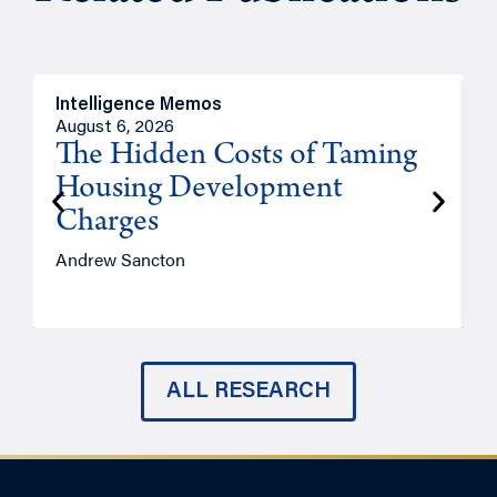
Intelligence Memos
R
August 6, 2026
A
The Hidden Costs of Taming
Housing Development
Charges
Andrew Sancton
J
ALL RESEARCH