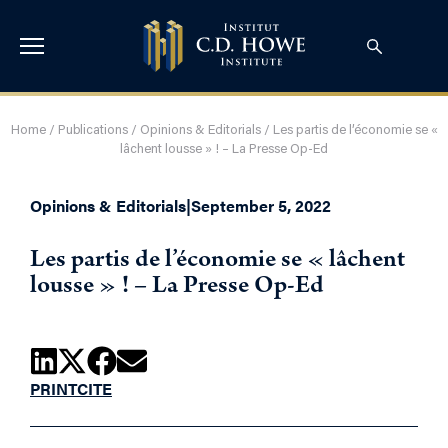
Home
/
Publications
/
Opinions & Editorials
/
Les partis de l’économie se «
lâchent lousse » ! – La Presse Op-Ed
Opinions & Editorials
|
September 5, 2022
Les partis de l’économie se « lâchent
lousse » ! – La Presse Op-Ed
PRINT
CITE