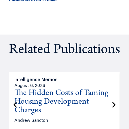
Related Publications
Intelligence Memos
R
August 6, 2026
A
The Hidden Costs of Taming
Housing Development
Charges
Andrew Sancton
J